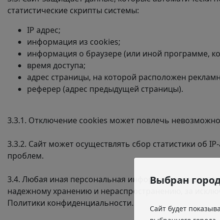
статистические скрипты системы:
IP адрес;
информация из cookies;
информация о браузере (или иной программе, ко
время доступа;
адрес страницы, на которой расположен рекламн
реферер (адрес предыдущей страницы).
3.3.1. Отключение cookies может повлечь невозможно
3.3.2. Сайт может осуществлять сбор статистики
об IP
проблем.
Выбран горо
3.4. Любая иная персональная информация, не огово
надежному хранению и нераспространению, за исключе
Политики конфиденциальности.
Сайт будет показыв