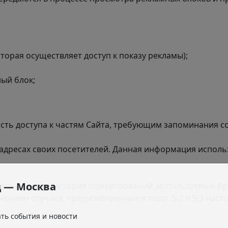
торая осуществляет доступ к показу рекламы);
ый блок;
сть доступа к частям Сайта, требующим запоминания с
-адресах
своих посетителей. Данная информация использ
д —
Москва
ренная выше (история пожертвований, используемые бра
нием случаев, предусмотренных в подп. 5.2 и 5.3 нас
ать события и новости