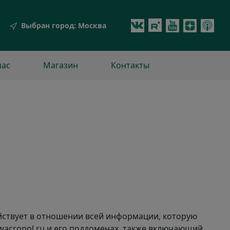
Выбран город:
Москва
час
Магазин
Контакты
йствует в отношении всей информации, которую
wacropol.ru и его поддоменах, также включающий