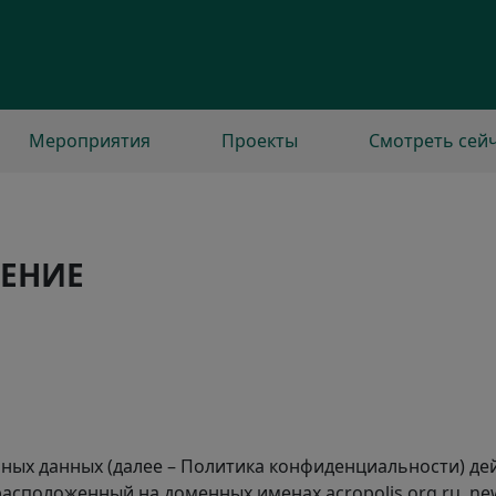
Мероприятия
Проекты
Смотреть сей
ШЕНИЕ
ых данных (далее – Политика конфиденциальности) де
асположенный на доменных именах acropolis.org.ru, ne