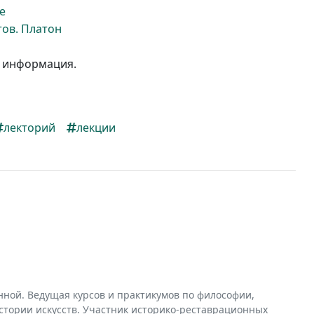
е
тов. Платон
 информация.
лекторий
лекции
нной. Ведущая курсов и практикумов по философии,
истории искусств. Участник историко-реставрационных