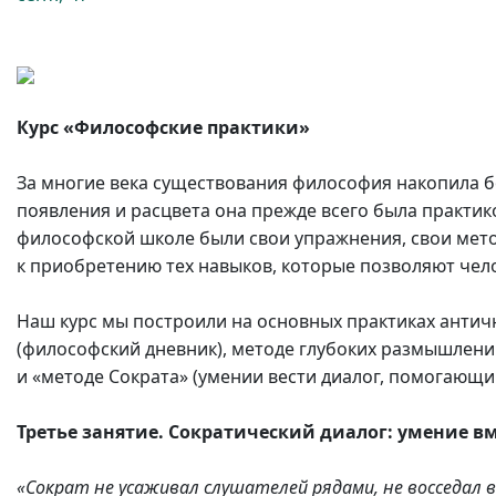
Курс «Философские практики»
За многие века существования философия накопила б
появления и расцвета она прежде всего была практи
философской школе были свои упражнения, свои мето
к приобретению тех навыков, которые позволяют чел
Наш курс мы построили на основных практиках антич
(философский дневник), методе глубоких размышлени
и «методе Сократа» (умении вести диалог, помогающ
Третье занятие. Сократический диалог: умение в
«Сократ не усаживал слушателей рядами, не восседал в