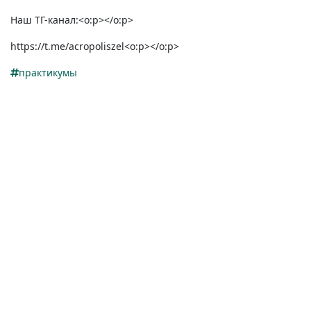
Наш ТГ-канал:
<o:p></o:p>
https://t.me/acropoliszel<o:p></o:p>
практикумы