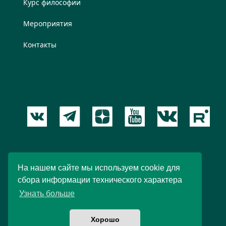
Курс философии
Мероприятия
Контакты
Пользовательское соглашение
На нашем сайте мы используем cookie для
сбора информации технического характера
© 2012 – 2026 Новый Акрополь. При любом
Узнать больше
использовании материалов ссылка обязательна.
Хорошо