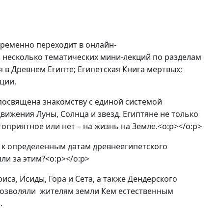
временно переходит в онлайн-
з несколько тематических мини-лекций по разделам
 в Древнем Египте; Египетская Книга мертвых;
ции.
посвящена знакомству с единой системой
вижения Луны, Солнца и звезд. Египтяне не только
гоприятное или нет – на жизнь на Земле.<o:p></o:p>
 к определенным датам древнеегипетского
ли за этим?<o:p></o:p>
са, Исиды, Гора и Сета, а также Дендерского
позволяли жителям земли Кем естественным
ти.