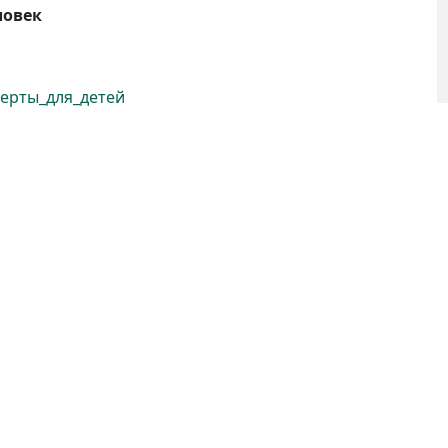
ловек
ерты_для_детей