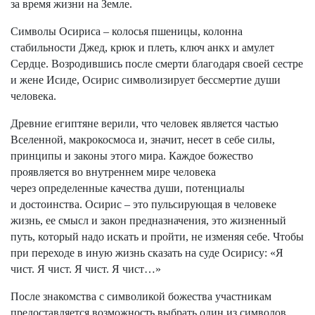
за время жизни на Земле.
Символы Осириса – колосья пшеницы, колонна
стабильности Джед, крюк и плеть, ключ анкх и амулет
Сердце. Возродившись после смерти благодаря своей сестре
и жене Исиде, Осирис символизирует бессмертие души
человека.
Древние египтяне верили, что человек является частью
Вселенной, макрокосмоса и, значит, несет в себе силы,
принципы и законы этого мира. Каждое божество
проявляется во внутреннем мире человека
через определенные качества души, потенциалы
и достоинства. Осирис – это пульсирующая в человеке
жизнь, ее смысл и закон предназначения, это жизненный
путь, который надо искать и пройти, не изменяя себе. Чтобы
при переходе в иную жизнь сказать на суде Осирису: «Я
чист. Я чист. Я чист. Я чист…»
После знакомства с символикой божества участникам
предоставляется возможность выбрать один из символов