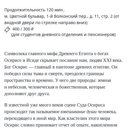
Продолжительность 120 мин..
м. Цветной бульвар, 1-й Волконский пер., д. 11, стр. 2 (от
входной двери по стрелке направо вниз)
400 / 300 ₽
(для студентов дневного отделения и пенсионеров)
Символика главного мифа Древнего Египта о богах
Осирисе и Исиде скрывает послание нам, людям XXI века.
Бог Осирис — главный в пантеоне древних египтян. Он
победил силы тьмы и смерти, преодолел границы
пространства и времени. У него две природы: земная
и небесная, человеческая и божественная, которые
дополняют друг друга.
В известной уже много веков сцене Суда Осириса
происходит так называемое
взвешивание души
человека,
переходящего в иной мир. Как властелин этого мира
Осирис словно принимает отчет об опыте, накопленном