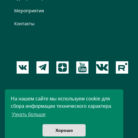
Мероприятия
Контакты
Пользовательское соглашение
На нашем сайте мы используем cookie для
сбора информации технического характера
© 2012 – 2026 Новый Акрополь. При любом
Узнать больше
использовании материалов ссылка обязательна.
Хорошо