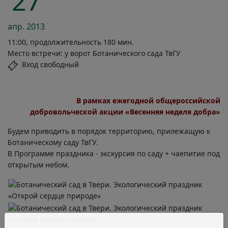
27
апр.
2013
11:00, продолжительность 180 мин.
Место встречи: у ворот Ботанического сада ТвГУ
Вход свободный
В рамках ежегодной общероссийской
добровольческой акции «Весенняя неделя добра»
Будем приводить в порядок территорию, прилежащую к
Ботаническому саду ТвГУ.
В Программе праздника - экскурсия по саду + чаепитие под
открытым небом.