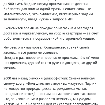
до 900 км/ч. За доли секунд просматривает десятки
библиотек для поиска одной фразы. Решает сложные
математические, экономические, инженерные задачи
за полминуты, введя нужный запрос в ИИ.
Экономится время на походах по магазинам благодаря
доставке и маркетплейсам, на уборке квартиры — за счёт
робота-пылесоса,
посудомоечной и стиральной машин.
Человек оптимизировал большинство граней своей
жизни… и всё равно не успевает.
Иногда в разговоре или переписке проскользнёт: «У меня
нет времени», «Да всё
как-то
руки не доходят», «В другой
жизни».
2000 лет назад римский
философ-стоик
Сенека написал
своему другу: «Большинство смертных жалуется, Паулин,
на коварство природы: дескать, рождаемся мы так
ненадолго и отведённое нам время пролетает так скоро,
что, за исключением разве что немногих, мы уходим
из жизни, ещё не успев к ней как следует подготовиться».