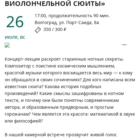
ВИОЛОНЧЕЛЬНОЙ СЮИТЫ»
26
17:00, продолжительность 90 мин.
Волгоград, ул. Порт-Саида, 8а
350 / 300 ₽
июля, вс
MAGNIFIC
Концерт-лекция
раскроет старинные нотные секреты.
Композитор с поистине космическим мышлением,
красотой музыки которого восхищается весь мир — к кому
он обращался в своих сочинениях? Для кого написана всем
известная сюита? Какова история подобных
произведений? Какие смыслы зашифрованы в нотном
тексте, и почему они были понятны современникам
автора, и образованным придворным, и простым
горожанам? Чем является эта красота: математикой в звуке
или философией?
В нашей камерной встрече прозвучит живой голос