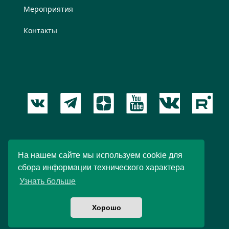
Мероприятия
Контакты
Пользовательское соглашение
На нашем сайте мы используем cookie для
сбора информации технического характера
© 2012 – 2026 Новый Акрополь. При любом
Узнать больше
использовании материалов ссылка обязательна.
Хорошо