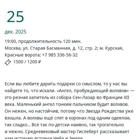
25
дек.
2025
19:00, продолжительность 120 мин.
Москва, ул. Старая Басманная, д. 12, стр. 2; м. Курская,
Красные ворота; +7 985 336-56-32
1500 / 1200 ₽
Если вы любите дарить подарки со смыслом, то у нас вы
найдете то, что искали. «Ангел, пробуждающий волхвов» —
это резная капитель из собора
Сен-Лазар
во Франции XII
века. Маленький ангел тонким пальчиком будит волхвов.
Он нежен, но настойчив, потому что Звезда Рождества уже
взошла. А волхвы ещё спят в коронах под одним одеялом,
так сладко… Всё так
по-детски
наивно, так трогательно
и нежно. Средневековый мастер Гислеберт рассказывает
нам историю встречи Неба и Земли.