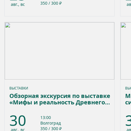
350 / 300 ₽
авг., вс
ав
ВЫСТАВКИ
ВЫ
Обзорная экскурсия по выставке
М
«Мифы и реальность Древнего
с
Египта»
30
13:00
Волгоград
350 / 300 ₽
авг., вс
ав