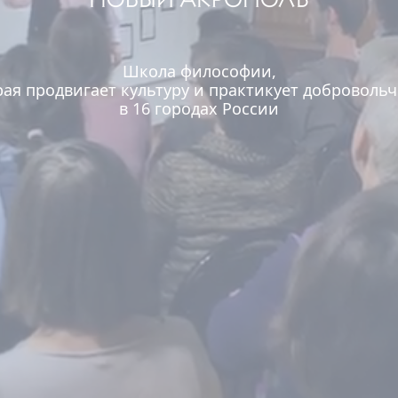
Школа философии,
рая продвигает культуру и практикует добровольч
в 16 городах России