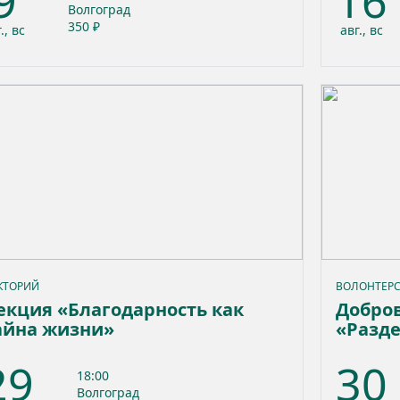
9
16
Волгоград
350 ₽
., вс
авг., вс
КТОРИЙ
ВОЛОНТЕРС
екция «Благодарность как
Добров
айна жизни»
«Разде
Культу
29
30
отход
18:00
Волгоград