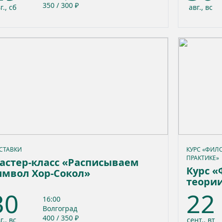
350 / 300 ₽
г., сб
авг., вс
СТАВКИ
КУРС «ФИЛ
ПРАКТИКЕ»
астер-класс «Расписываем
Курс «
имвол Хор-Сокол»
теории
30
22
16:00
Волгоград
400 / 350 ₽
г., вс
сент., вт