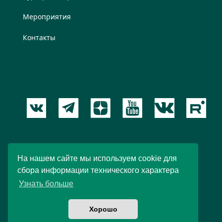
Мероприятия
Контакты
Пользовательское соглашение
На нашем сайте мы используем cookie для
сбора информации технического характера
© 2012 – 2026 Новый Акрополь. При любом
Узнать больше
использовании материалов ссылка обязательна.
Хорошо