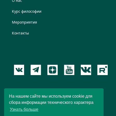
О нас
Курс философии
Мероприятия
Контакты
Пользовательское соглашение
На нашем сайте мы используем cookie для
сбора информации технического характера
© 2012 – 2026 Новый Акрополь. При любом
Узнать больше
использовании материалов ссылка обязательна.