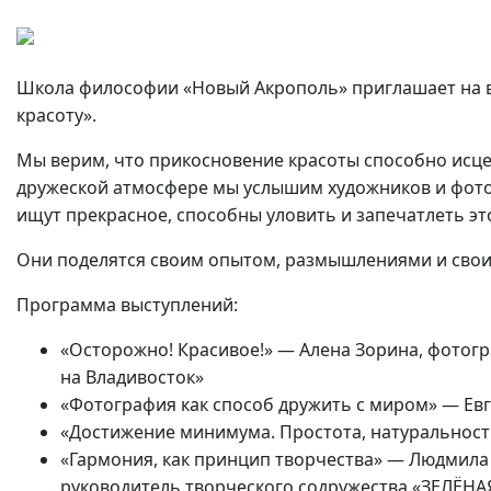
Школа философии «Новый Акрополь» приглашает на в
красоту».
Мы верим, что прикосновение красоты способно исце
дружеской атмосфере мы услышим художников и фотог
ищут прекрасное, способны уловить и запечатлеть это
Они поделятся своим опытом, размышлениями и свои
Программа выступлений:
«Осторожно! Красивое!» — Алена Зорина, фотогр
на Владивосток»
«Фотография как способ дружить с миром» — Ев
«Достижение минимума. Простота, натуральность
«Гармония, как принцип творчества» — Людмил
руководитель творческого содружества «ЗЕЛЁН