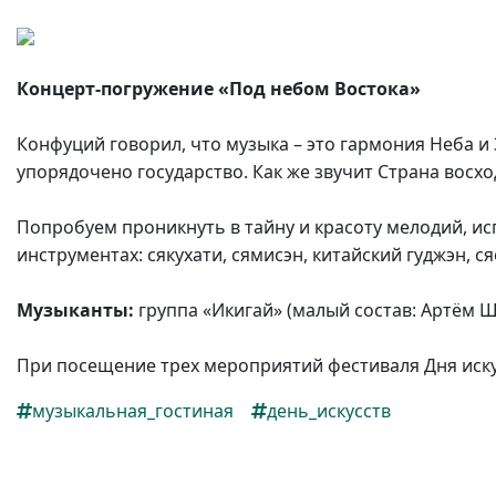
F
Концерт-погружение
«Под небом Востока»
Конфуций говорил, что музыка – это гармония Неба и
упорядочено государство. Как же звучит Страна восх
Попробуем проникнуть в тайну и красоту мелодий, и
инструментах: сякухати, сямисэн, китайский гуджэн, ся
Музыканты:
группа «Икигай» (малый состав: Артём 
При посещение трех мероприятий фестиваля Дня искус
музыкальная_гостиная
день_искусств