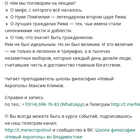
О чём мы поговорим на лекции?
🔹 О мифе, с которого всё началось.
🔹 О Нуме Помпилии — легендарном втором царе Рима.
🔹 О лучших гражданах Рима — тех, чьи имена стали
синонимами чести и доблести.
🔹 О том, что значит быть гражданином.
Рим не был идеальным. Но он был великим. И это величие
— не только в легионах и триумфах, а в тысячах
незаметных выборов, которые каждый день делали люди,
считавшие честь и достоинство главным богатством.
Читает преподаватель школы философии «Новый
Акрополь» Максим Климов.
Справки и запись
по тел.:
+7(914) 696-76-83 (WhatsApp)
и Телеграм
http://t.me/
!!! Вы всегда можете быть в курсе событий, подписавшись
на наш
телеграм-канал:
http://t.me/acropolisvl
и сообщество в ВК:
Школа философии
«Новый Акрополь» во Владивостоке